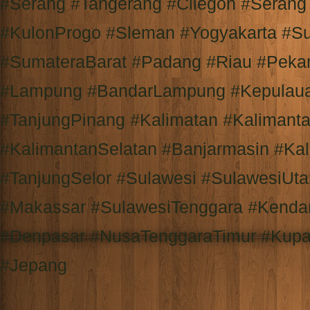
#Serang #Tangerang #Cilegon #Serang
#KulonProgo #Sleman #Yogyakarta #S
#SumateraBarat #Padang #Riau #Peka
#Lampung #BandarLampung #Kepulaua
#TanjungPinang #Kalimatan #Kalimant
#KalimantanSelatan #Banjarmasin #Ka
#TanjungSelor #Sulawesi #SulawesiUt
#Makassar #SulawesiTenggara #Kendar
#Denpasar #NusaTenggaraTimur #Kupa
#Jepang