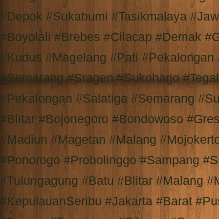
#Depok #Sukabumi #Tasikmalaya #Jaw
#Boyolali #Brebes #Cilacap #Demak #
#Kudus #Magelang #Pati #Pekalongan
#Semarang #Sragen #Sukoharjo #Tega
#Pekalongan #Salatiga #Semarang #Su
#Blitar #Bojonegoro #Bondowoso #Gre
#Madiun #Magetan #Malang #Mojokert
#Ponorogo #Probolinggo #Sampang #S
#Tulungagung #Batu #Blitar #Malang #
#KepulauanSeribu #Jakarta #Barat #Pu