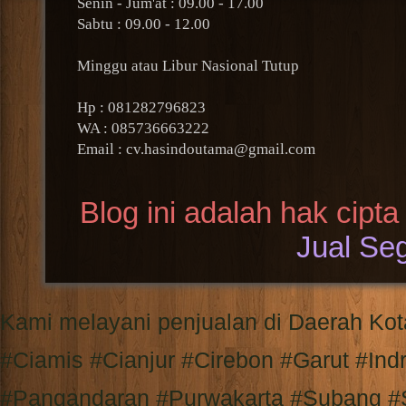
Senin - Jum'at : 09.00 - 17.00
Sabtu : 09.00 - 12.00
Minggu atau Libur Nasional Tutup
Hp : 081282796823
WA : 085736663222
Email : cv.hasindoutama@gmail.com
Blog ini adalah hak cipta
Jual Seg
Kami melayani penjualan di Daerah K
#Ciamis #Cianjur #Cirebon #Garut #I
#Pangandaran #Purwakarta #Subang #