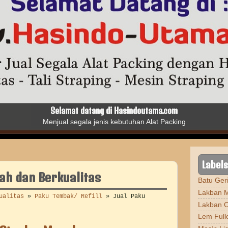
Batu Gerinda Kinik
yang Berfungsi untuk Finishing, Pemotongan, Pengerindaan, dll
Labels
ah dan Berkualitas
Batu Geri
Lakban M
ualitas
»
Paku Tembak/ Refill
»
Jual Paku
Lakban 
Lem Full