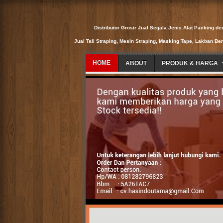
Distributor Grosir Jual Segala Jenis Alat Packing de
Jual Tali Straping, Mesin Straping, Masking Tape, Lakban Be
HOME
ABOUT
PRODUK & HARGA
Distributor Grosir Jual Segala Jenis Al
Fulloc - Stretch Film - Paku Tembak - Pa