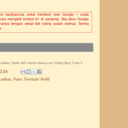
hon bantuannya untuk memberi vote Google + untuk
cara mengklik tombol G+ di samping. Jika akun Google
hanya dengan sekali klik voting sudah selesai. Terima
a.
ualitas
; Ditulis oleh
hasind-utama.com
; Rating Blog:
5
dari 5
0:54
alitas
,
Paku Tembak/ Refill