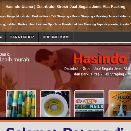
Hasindo Utama | Distributor Grosir Jual Segala Jenis Alat Packing
ngan Harga Murah dan Berkualitas - Tali Straping - Mesin Straping - Masking Tape - Lakban - 
ning, Lakban Kertas, Jual Lakban Opp Tape Murah, Lakban Masking Tape di jakarta, Plastik 
CARA ORDER
HUBUNGI KAMI
at Packing dengan Harga Murah dan Berkualitas - Tali Straping - Mesin
ku Refill - Screw dan Bolt Besi Stainless - Sekrup dan Baut Besi Stainl