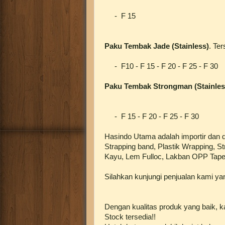
- F 15
Paku Tembak Jade (Stainless)
. Ter
- F10 - F 15 - F 20 - F 25 - F 30
Paku Tembak Strongman (Stainles
- F 15 - F 20 - F 25 - F 30
Hasindo Utama adalah importir dan di
Strapping band, Plastik Wrapping, S
Kayu, Lem Fulloc, Lakban OPP Tape
Silahkan kunjungi penjualan kami yan
Dengan kualitas produk yang baik, 
Stock tersedia!!