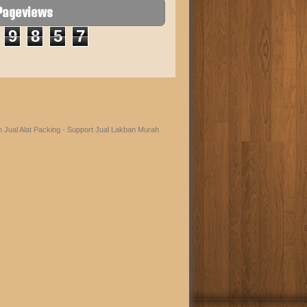
 Pageviews
9
8
5
7
eh
Jual Alat Packing
- Support
Jual Lakban Murah