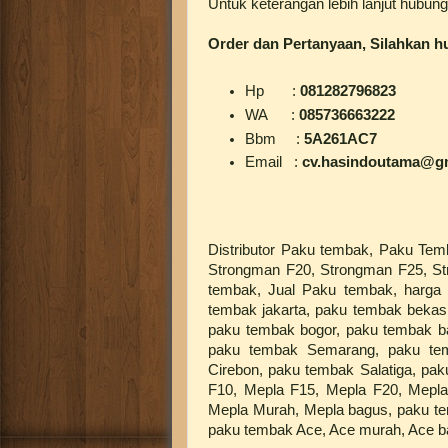
Untuk keterangan lebih lanjut hubung
Order dan Pertanyaan, Silahkan h
Hp :
081282796823
WA :
085736663222
Bbm :
5A261AC7
Email :
cv.hasindoutama@g
Distributor Paku tembak, Paku Te
Strongman F20, Strongman F25, St
tembak, Jual Paku tembak, harga 
tembak jakarta, paku tembak bekas
paku tembak bogor, paku tembak b
paku tembak Semarang, paku tem
Cirebon, paku tembak Salatiga, pak
F10, Mepla F15, Mepla F20, Mepla
Mepla Murah, Mepla bagus, paku t
paku tembak Ace, Ace murah, Ace b