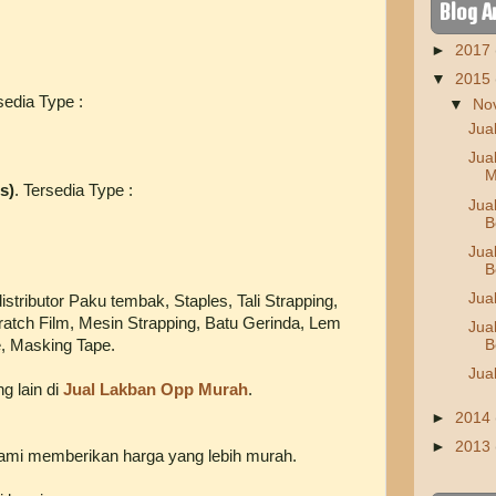
Blog A
►
2017
▼
2015
sedia Type :
▼
No
Jua
Jua
M
s)
. Tersedia Type :
Jua
B
Jua
B
Jua
stributor Paku tembak, Staples, Tali Strapping,
tratch Film, Mesin Strapping, Batu Gerinda, Lem
Jua
, Masking Tape.
B
Jua
g lain di
Jual Lakban Opp Murah
.
►
2014
►
2013
kami memberikan harga yang lebih murah.