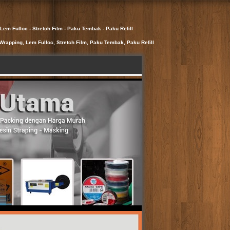
Lem Fulloc - Stretch Film - Paku Tembak - Paku Refill
Wrapping, Lem Fulloc, Stretch Film, Paku Tembak, Paku Refill
 Straping - Masking Tape - Lakban - Lem
ess - Mesin Pneumatic - Mesin Liquid Filler