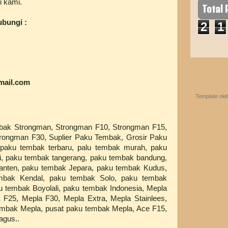
i kami.
Total
ubungi :
2
1
mail.com
Template ol
mbak Strongman, Strongman F10, Strongman F15,
rongman F30, Suplier Paku Tembak, Grosir Paku
paku tembak terbaru, palu tembak murah, paku
i, paku tembak tangerang, paku tembak bandung,
anten, paku tembak Jepara, paku tembak Kudus,
bak Kendal, paku tembak Solo, paku tembak
u tembak Boyolali, paku tembak Indonesia, Mepla
 F25, Mepla F30, Mepla Extra, Mepla Stainlees,
embak Mepla, pusat paku tembak Mepla, Ace F15,
agus..