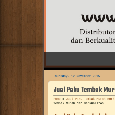
dan Mesin Pasta Filler.
Thursday, 12 November 2015
Jual Paku Tembak Mur
Home
»
Jual Paku Tembak Murah Berk
Tembak Murah dan Berkualitas