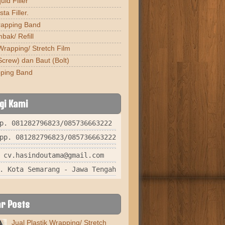
uid Filler
ta Filler.
rapping Band
bak/ Refill
Wrapping/ Stretch Film
Screw) dan Baut (Bolt)
pping Band
gi Kami
p. 081282796823/085736663222
pp. 081282796823/085736663222
 cv.hasindoutama@gmail.com
. Kota Semarang - Jawa Tengah
r Posts
Jual Plastik Wrapping/ Stretch