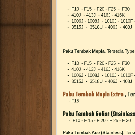
- F10 - F15 - F20 - F25 - F30
- 410J - 413J - 416J - 416K
- 1006J - 1008J - 1010J - 1010F -
- 3515J - 3518U - 406J - 408J -
Paku Tembak Mepla
. Tersedia Type 
- F10 - F15 - F20 - F25 - F30
- 410J - 413J - 416J - 416K
- 1006J - 1008J - 1010J - 1010F -
- 3515J - 3518U - 406J - 408J -
Paku Tembak Mepla Extra
,
Te
- F15
Paku Tembak Goliat
(Stainless
- F10 - F 15 - F 20 - F 25 - F 30
Paku Tembak Ace (Stainless)
. Ters