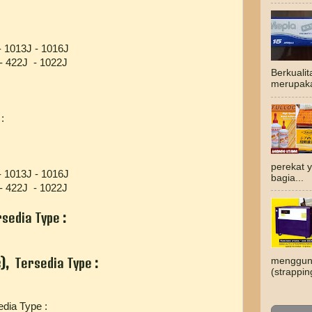
 1013J - 1016J
 422J - 1022J
Berkuali
merupaka
:
perekat 
 1013J - 1016J
bagia...
 422J - 1022J
rsedia Type
:
)
,
Tersedia Type
:
mengguna
(strappin
edia Type :