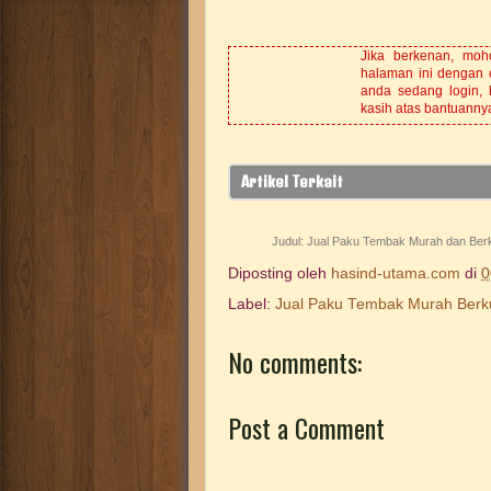
Jika berkenan, mo
halaman ini dengan 
anda sedang login, 
kasih atas bantuanny
Artikel Terkait
Judul:
Jual Paku Tembak Murah dan Berk
Diposting oleh
hasind-utama.com
di
0
Label:
Jual Paku Tembak Murah Berku
No comments:
Post a Comment