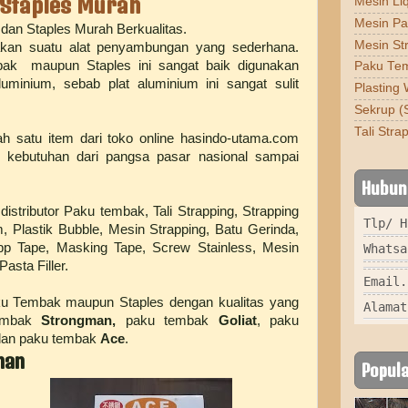
 Staples Murah
Mesin Liq
Mesin Pas
an Staples Murah Berkualitas.
Mesin St
kan suatu alat penyambungan yang sederhana.
k maupun Staples ini sangat baik digunakan
Paku Tem
uminium, sebab plat aluminium ini sangat sulit
Plasting 
Sekrup (
Tali Stra
 satu item dari toko online hasindo-utama.com
 kebutuhan dari pangsa pasar nasional sampai
Hubun
istributor Paku tembak, Tali Strapping, Strapping
Tlp/ H
m, Plastik Bubble, Mesin Strapping, Batu Gerinda,
p Tape, Masking Tape, Screw Stainless, Mesin
Whatsa
asta Filler.
Email.
u Tembak maupun Staples dengan kualitas yang
Alamat
tembak
Strongman,
paku tembak
Goliat
, paku
dan paku tembak
Ace
.
man
Popula