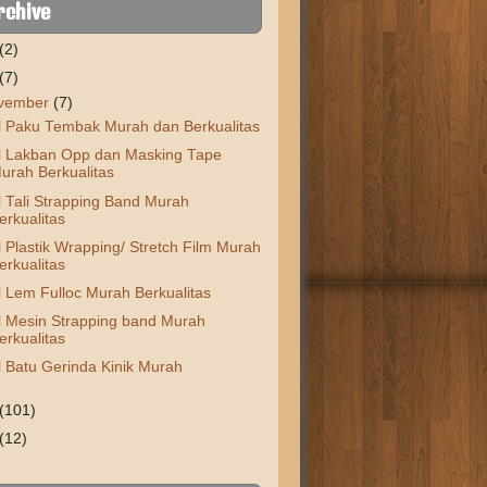
rchive
(2)
(7)
vember
(7)
l Paku Tembak Murah dan Berkualitas
l Lakban Opp dan Masking Tape
urah Berkualitas
l Tali Strapping Band Murah
erkualitas
l Plastik Wrapping/ Stretch Film Murah
erkualitas
l Lem Fulloc Murah Berkualitas
l Mesin Strapping band Murah
erkualitas
l Batu Gerinda Kinik Murah
(101)
(12)