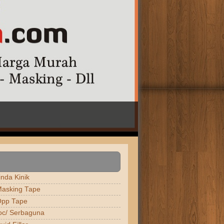
nda Kinik
asking Tape
Opp Tape
oc/ Serbaguna