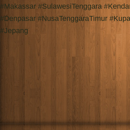
#Makassar #SulawesiTenggara #Kendar
#Denpasar #NusaTenggaraTimur #Kupa
#Jepang