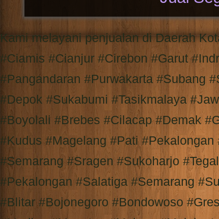
Kami melayani penjualan di Daerah K
#Ciamis #Cianjur #Cirebon #Garut #I
#Pangandaran #Purwakarta #Subang #
#Depok #Sukabumi #Tasikmalaya #Jaw
#Boyolali #Brebes #Cilacap #Demak #
#Kudus #Magelang #Pati #Pekalongan
#Semarang #Sragen #Sukoharjo #Tega
#Pekalongan #Salatiga #Semarang #Su
#Blitar #Bojonegoro #Bondowoso #Gre