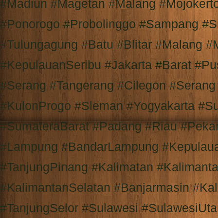
#Madiun #Magetan #Malang #Mojokert
#Ponorogo #Probolinggo #Sampang #S
#Tulungagung #Batu #Blitar #Malang #
#KepulauanSeribu #Jakarta #Barat #Pu
#Serang #Tangerang #Cilegon #Serang
#KulonProgo #Sleman #Yogyakarta #S
#SumateraBarat #Padang #Riau #Peka
#Lampung #BandarLampung #Kepulaua
#TanjungPinang #Kalimatan #Kalimant
#KalimantanSelatan #Banjarmasin #Ka
#TanjungSelor #Sulawesi #SulawesiUt