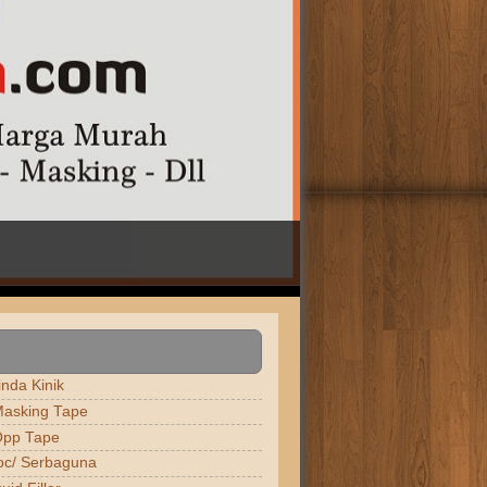
nda Kinik
asking Tape
Opp Tape
oc/ Serbaguna