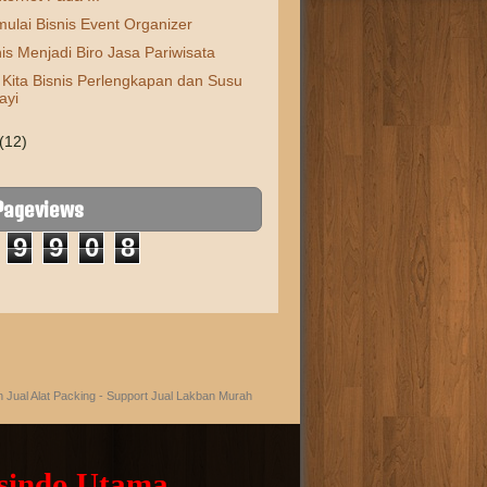
ulai Bisnis Event Organizer
nis Menjadi Biro Jasa Pariwisata
 Kita Bisnis Perlengkapan dan Susu
ayi
(12)
 Pageviews
9
9
0
8
eh
Jual Alat Packing
- Support
Jual Lakban Murah
sindo Utama