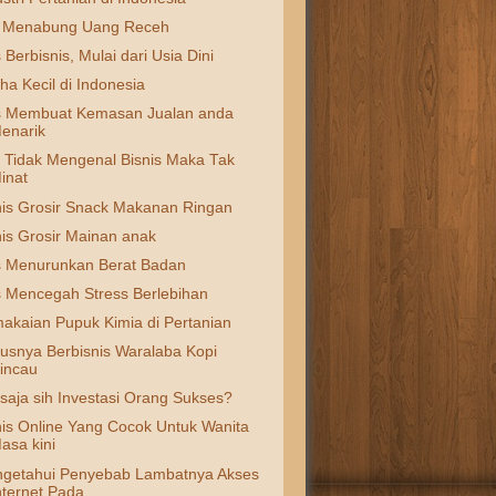
 Menabung Uang Receh
 Berbisnis, Mulai dari Usia Dini
ha Kecil di Indonesia
s Membuat Kemasan Jualan anda
enarik
a Tidak Mengenal Bisnis Maka Tak
inat
nis Grosir Snack Makanan Ringan
nis Grosir Mainan anak
s Menurunkan Berat Badan
s Mencegah Stress Berlebihan
akaian Pupuk Kimia di Pertanian
usnya Berbisnis Waralaba Kopi
incau
saja sih Investasi Orang Sukses?
nis Online Yang Cocok Untuk Wanita
asa kini
getahui Penyebab Lambatnya Akses
nternet Pada ...