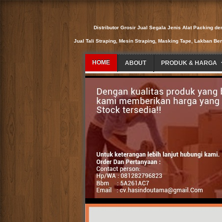
Distributor Grosir Jual Segala Jenis Alat Packing de
Jual Tali Straping, Mesin Straping, Masking Tape, Lakban Be
HOME
ABOUT
PRODUK & HARGA
Distributor Grosir Jual Segala Jenis Al
Fulloc - Stretch Film - Paku Tembak - Pa