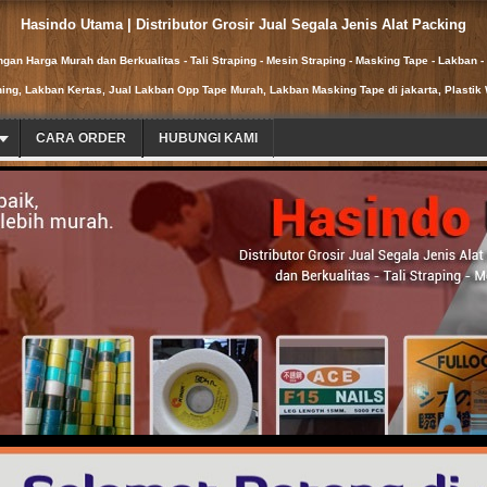
Hasindo Utama | Distributor Grosir Jual Segala Jenis Alat Packing
ngan Harga Murah dan Berkualitas - Tali Straping - Mesin Straping - Masking Tape - Lakban - 
ning, Lakban Kertas, Jual Lakban Opp Tape Murah, Lakban Masking Tape di jakarta, Plastik 
CARA ORDER
HUBUNGI KAMI
at Packing dengan Harga Murah dan Berkualitas - Tali Straping - Mesin
ku Refill - Screw dan Bolt Besi Stainless - Sekrup dan Baut Besi Stainl