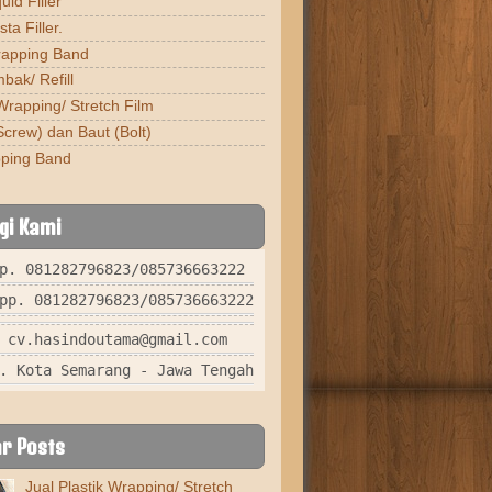
uid Filler
ta Filler.
rapping Band
bak/ Refill
Wrapping/ Stretch Film
Screw) dan Baut (Bolt)
pping Band
gi Kami
p. 081282796823/085736663222
pp. 081282796823/085736663222
 cv.hasindoutama@gmail.com
. Kota Semarang - Jawa Tengah
r Posts
Jual Plastik Wrapping/ Stretch