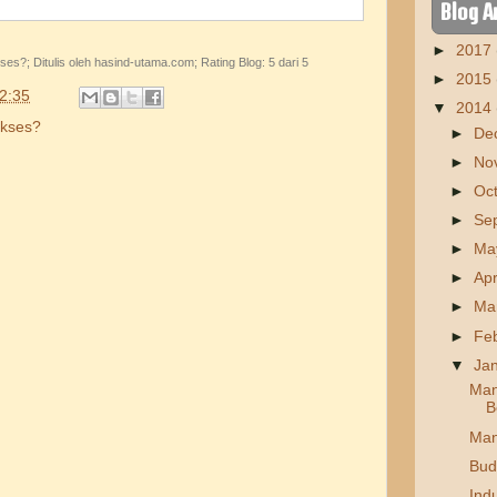
Blog A
►
2017
kses?
; Ditulis oleh
hasind-utama.com
; Rating Blog:
5
dari 5
►
2015
2:35
▼
2014
ukses?
►
De
►
No
►
Oc
►
Se
►
Ma
►
Apr
►
Ma
►
Fe
▼
Ja
Man
B
Manf
Bud
Indu