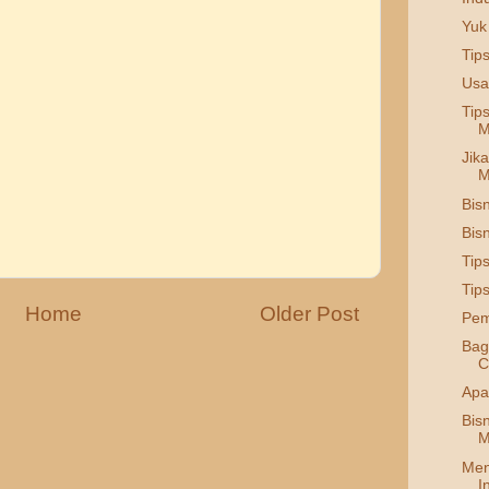
Yuk
Tips
Usa
Tip
M
Jik
M
Bis
Bis
Tip
Tip
Home
Older Post
Pem
Bag
C
Apa
Bis
M
Men
I