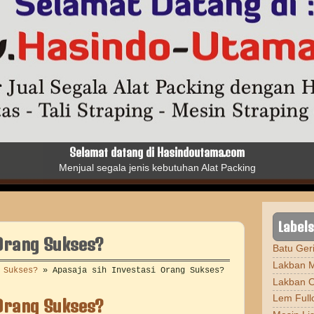
Batu Gerinda Kinik
yang Berfungsi untuk Finishing, Pemotongan, Pengerindaan, dll
Labels
 Orang Sukses?
Batu Geri
Lakban M
 Sukses?
»
Apasaja sih Investasi Orang Sukses?
Lakban 
Lem Full
 Orang Sukses?