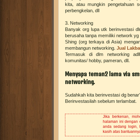
kita, atau mungkin pengetahuan s
perbengkelan, dll
3. Networking
Banyak org lupa utk berinvestasi d
berusaha tanpa memiliki network yg 
Shing (org terkaya di Asia) menga
membangun networking.
Jual Lakb
Termasuk di dlm networking adlh
komunitas/ hobby, pameran, dll.
Menyapa teman2 lama via sms
networking.
Sudahkah kita berinvestasi dg benar
Berinvestasilah sebelum terlambat.
Jika berkenan, mo
halaman ini dengan 
anda sedang login, 
kasih atas bantuanny