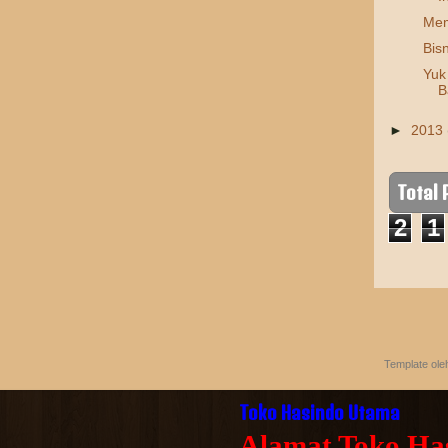
Mem
Bis
Yuk
B
►
2013
Total
2
1
Template ol
Toko Hasindo Utama
Alamat Toko Ha