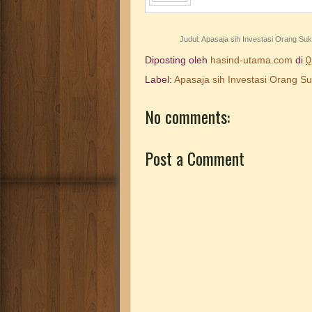
Judul:
Apasaja sih Investasi Orang Su
Diposting oleh
hasind-utama.com
di
0
Label:
Apasaja sih Investasi Orang S
No comments:
Post a Comment