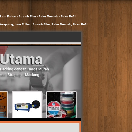
Lem Fulloc - Stretch Film - Paku Tembak - Paku Refill
Wrapping, Lem Fulloc, Stretch Film, Paku Tembak, Paku Refill
 Straping - Masking Tape - Lakban - Lem
ess - Mesin Pneumatic - Mesin Liquid Filler