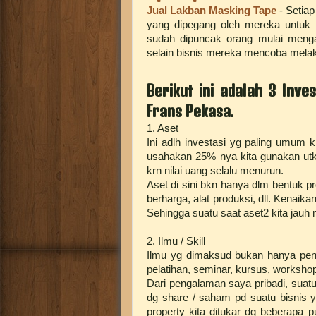
Jual Lakban Masking Tape
- Setiap
yang dipegang oleh mereka untu
sudah dipuncak orang mulai menga
selain bisnis mereka mencoba mela
Berikut ini adalah 3 Inve
Frans Pekasa.
1. Aset
Ini adlh investasi yg paling umum k
usahakan 25% nya kita gunakan utk
krn nilai uang selalu menurun.
Aset di sini bkn hanya dlm bentuk pro
berharga, alat produksi, dll. Kenaik
Sehingga suatu saat aset2 kita jauh m
2. Ilmu / Skill
Ilmu yg dimaksud bukan hanya pendi
pelatihan, seminar, kursus, worksho
Dari pengalaman saya pribadi, suatu 
dg share / saham pd suatu bisnis y
property kita ditukar dg beberapa 