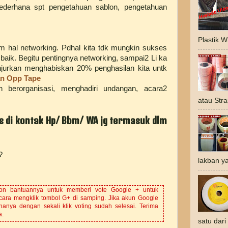
ederhana spt pengetahuan sablon, pengetahuan
Plastik 
lm hal networking. Pdhal kita tdk mungkin sukses
baik. Begitu pentingnya networking, sampai2 Li ka
njurkan menghabiskan 20% penghasilan kita untk
an Opp Tape
 berorganisasi, menghadiri undangan, acara2
atau Stra
 di kontak Hp/ Bbm/ WA jg termasuk dlm
?
lakban ya
hon bantuannya untuk memberi vote Google + untuk
cara mengklik tombol G+ di samping. Jika akun Google
hanya dengan sekali klik voting sudah selesai. Terima
a.
satu dari