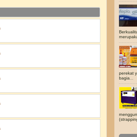
a
Berkuali
merupaka
a
perekat 
bagia...
a
a
mengguna
(strappin
a