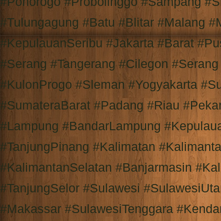
#Ponorogo #Probolinggo #Sampang #S
#Tulungagung #Batu #Blitar #Malang #
#KepulauanSeribu #Jakarta #Barat #Pu
#Serang #Tangerang #Cilegon #Serang
#KulonProgo #Sleman #Yogyakarta #S
#SumateraBarat #Padang #Riau #Peka
#Lampung #BandarLampung #Kepulaua
#TanjungPinang #Kalimatan #Kalimant
#KalimantanSelatan #Banjarmasin #Ka
#TanjungSelor #Sulawesi #SulawesiUt
#Makassar #SulawesiTenggara #Kendar