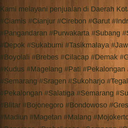
Kami melayani penjualan di Daerah K
#Ciamis #Cianjur #Cirebon #Garut #I
#Pangandaran #Purwakarta #Subang #
#Depok #Sukabumi #Tasikmalaya #Jaw
#Boyolali #Brebes #Cilacap #Demak #
#Kudus #Magelang #Pati #Pekalongan
#Semarang #Sragen #Sukoharjo #Tega
#Pekalongan #Salatiga #Semarang #Su
#Blitar #Bojonegoro #Bondowoso #Gre
#Madiun #Magetan #Malang #Mojokert