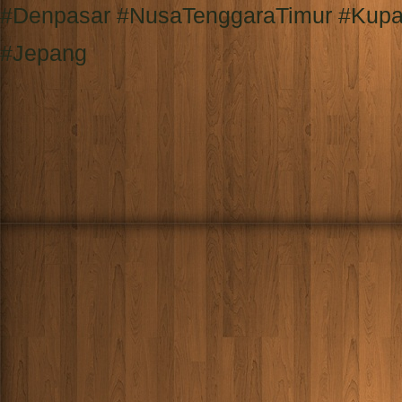
#Denpasar #NusaTenggaraTimur #Kupa
#Jepang