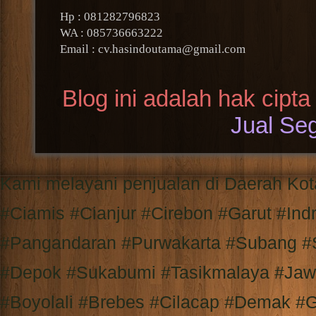
Hp : 081282796823
WA : 085736663222
Email : cv.hasindoutama@gmail.com
Blog ini adalah hak cipta
Jual Seg
Kami melayani penjualan di Daerah K
#Ciamis #Cianjur #Cirebon #Garut #I
#Pangandaran #Purwakarta #Subang #
#Depok #Sukabumi #Tasikmalaya #Jaw
#Boyolali #Brebes #Cilacap #Demak #