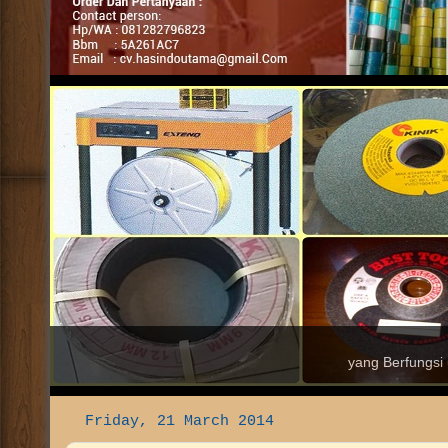
Distributor Grosir Jual Segala Jenis Alat Packing dengan H
Fulloc - Stretch Film - Paku Tembak - Paku Refill - Screw d
dan Mesin Pasta Filler.
Mesi
Peralat
Friday, 21 March 2014