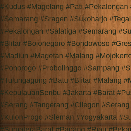
#Kudus #Magelang #Pati #Pekalongan
#Semarang #Sragen #Sukoharjo #Tega
#Pekalongan #Salatiga #Semarang #Su
#Blitar #Bojonegoro #Bondowoso #Gre
#Madiun #Magetan #Malang #Mojokert
#Ponorogo #Probolinggo #Sampang #S
#Tulungagung #Batu #Blitar #Malang #
#KepulauanSeribu #Jakarta #Barat #Pu
#Serang #Tangerang #Cilegon #Serang
#KulonProgo #Sleman #Yogyakarta #S
#SumateraBarat #Padang #Riau #Peka