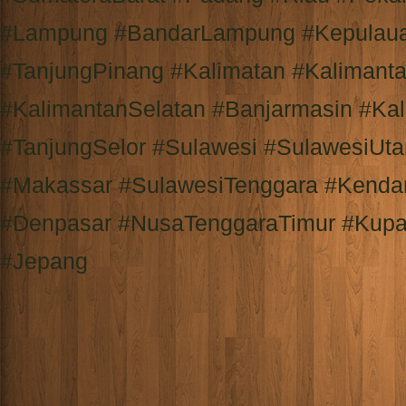
#Lampung #BandarLampung #Kepulaua
#TanjungPinang #Kalimatan #Kalimant
#KalimantanSelatan #Banjarmasin #Ka
#TanjungSelor #Sulawesi #SulawesiUt
#Makassar #SulawesiTenggara #Kendar
#Denpasar #NusaTenggaraTimur #Kupa
#Jepang